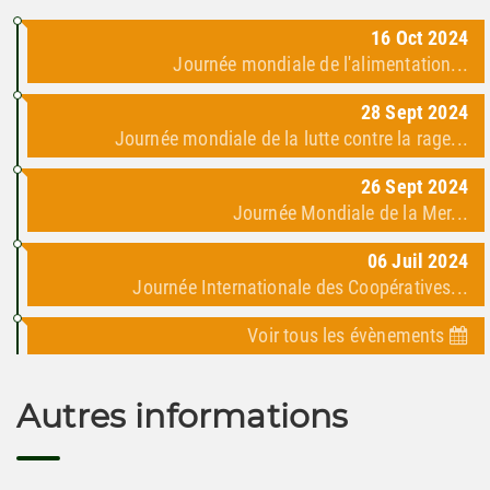
16
Oct
2024
Journée mondiale de l'alimentation...
28
Sept
2024
Journée mondiale de la lutte contre la rage...
26
Sept
2024
Journée Mondiale de la Mer...
06
Juil
2024
Journée Internationale des Coopératives...
Voir tous les évènements
Autres informations