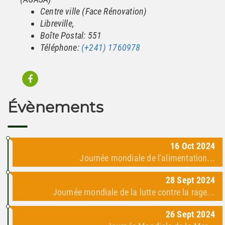
Centre ville (Face Rénovation)
Libreville,
Boîte Postal: 551
Téléphone:
(+241) 1760978
Évènements
16
Oct
2024
Journée mondiale de l'alimentation...
28
Sept
2024
Journée mondiale de la lutte contre la rage...
26
Sept
2024